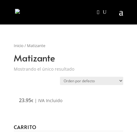
Inicio
/ Matizante
Matizante
Mostrando el único resultado
23.95
| IVA Incluido
€
CARRITO